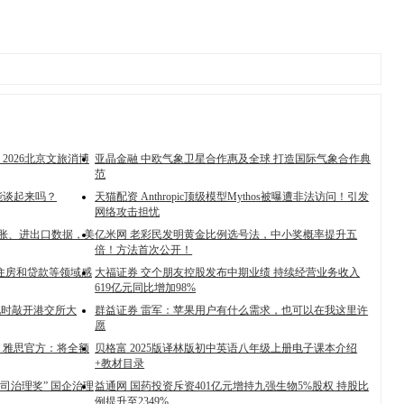
2026北京文旅消博
亚晶金融 中欧气象卫星合作惠及全球 打造国际气象合作典
范
能谈起来吗？
天猫配资 Anthropic顶级模型Mythos被曝遭非法访问！引发
网络攻击担忧
通胀、进出口数据，美
亿米网 老彩民发明黄金比例选号法，中小奖概率提升五
倍！方法首次公开！
对住房和贷款等领域感
大福证券 交个朋友控股发布中期业绩 持续经营业务收入
619亿元同比增加98%
此时敲开港交所大
群益证券 雷军：苹果用户有什么需求，也可以在我这里许
愿
！雅思官方：将全额
贝格富 2025版译林版初中英语八年级上册电子课本介绍
+教材目录
公司治理奖” 国企治理
益通网 国药投资斥资401亿元增持九强生物5%股权 持股比
例提升至2349%