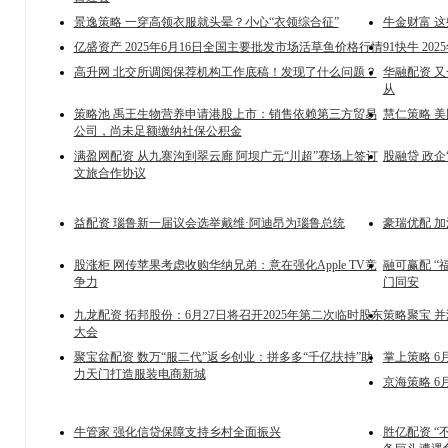
景逸策略 一穿高领衣服就头晕？小心“衣领综合征”
牛金财富 
亿盛资产 2025年6月16日全国主要批发市场活草鱼价格行情
91快牛 2
高升网 北交所调阅保荐机构工作底稿！发现了什么问题？
华融配资 又
从
策略池 禹王生物营养申请港股上市：销售依赖第三方贸易
慧仁策略 美
公司，尚未足额缴纳社保公积金
满盈网配资 从九寨沟到翠云廊 阿坝广元“川超”赛场上签订
股融贷 政企
文旅合作协议
益配资 瑙鲁新一届议会选举戴维·阿迪昂为瑙鲁总统
豪瑞优配 
股涨柜 网传苹果考虑收购华纳兄弟：意在强化Apple TV竞
融可赢配 
争力
门同安
九龙配资 拓邦股份：6月27日将召开2025年第二次临时股东
策略聚宝 
大会
聚宝盆配资 数万“服二代”返乡创业：拼多多“千亿扶持”助
掌上策略 6月
力天门打造服装电商新城
京海策略 6
牛管家 强化信贷保障支持乡村全面振兴
胜亿配资 