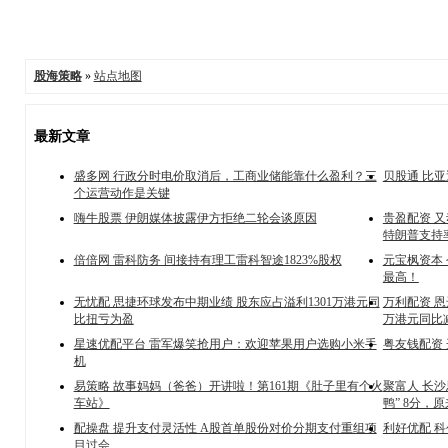
股海策略
»
站点地图
最新文章
盛多网 行政分时电价取消后，工商业储能靠什么盈利？三
贝股通 比
个运营动作是关键
嗨牛股票 伊朗媒体披露伊方拒绝二轮会谈原因
贵盈配资 
特朗普支持率
倍倍网 雷科防务 间接持有理工雷科智途1823%股权
元宝枫资本 
最高！
无忧配 思捷环球发布中期业绩 股东应占溢利1301万港元同
万利配资 恩
比扭亏为盈
万港元同比减
星速优配平台 雷军爆笑抢用户：欢迎苹果用户选购小米手
粤友钱配资
机
易策略 故事妈妈（爸爸）开讲啦！第161期《肚子里有个火
聚富人 长沙
车站》
鸭” 8分，
配操盘 提升支付灵活性 A股首单股份对价分期支付重组项
利好优配 科
目过会