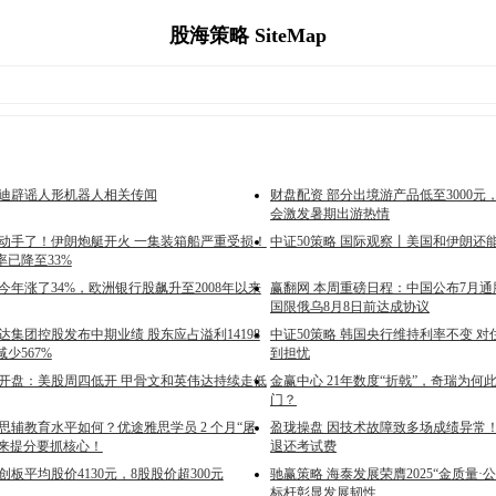
股海策略 SiteMap
亚迪辟谣人形机器人相关传闻
财盘配资 部分出境游产品低至3000元，
会激发暑期出游热情
又动手了！伊朗炮艇开火 一集装箱船严重受损！
中证50策略 国际观察丨美国和伊朗还
已降至33%
今年涨了34%，欧洲银行股飙升至2008年以来
赢翻网 本周重磅日程：中国公布7月
国限俄乌8月8日前达成协议
达集团控股发布中期业绩 股东应占溢利14198
中证50策略 韩国央行维持利率不变 
少567%
到担忧
 开盘：美股周四低开 甲骨文和英伟达持续走低
金赢中心 21年数度“折戟”，奇瑞为何
门？
思辅教育水平如何？优途雅思学员 2 个月“屠
盈珑操盘 因技术故障致多场成绩异常
原来提分要抓核心！
退还考试费
创板平均股价4130元，8股股价超300元
驰赢策略 海泰发展荣膺2025“金质量·
标杆彰显发展韧性