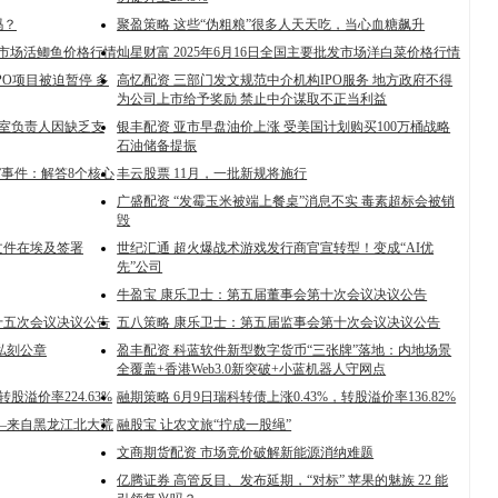
吗？
聚盈策略 这些“伪粗粮”很多人天天吃，当心血糖飙升
批发市场活鲫鱼价格行情
灿星财富 2025年6月16日全国主要批发市场洋白菜价格行情
PO项目被迫暂停 多
高忆配资 三部门发文规范中介机构IPO服务 地方政府不得
为公司上市给予奖励 禁止中介谋取不正当利益
公室负责人因缺乏支
银丰配资 亚市早盘油价上涨 受美国计划购买100万桶战略
石油储备提振
”事件：解答8个核心
丰云股票 11月，一批新规将施行
广盛配资 “发霉玉米被端上餐桌”消息不实 毒素超标会被销
毁
文件在埃及签署
世纪汇通 超火爆战术游戏发行商官宣转型！变成“AI优
先”公司
牛盈宝 康乐卫士：第五届董事会第十次会议决议公告
十五次会议决议公告
五八策略 康乐卫士：第五届监事会第十次会议决议公告
私刻公章
盈丰配资 科蓝软件新型数字货币“三张牌”落地：内地场景
全覆盖+香港Web3.0新突破+小蓝机器人守网点
股溢价率224.63%
融期策略 6月9日瑞科转债上涨0.43%，转股溢价率136.82%
—来自黑龙江北大荒
融股宝 让农文旅“拧成一股绳”
文商期货配资 市场竞价破解新能源消纳难题
亿腾证券 高管反目、发布延期，“对标” 苹果的魅族 22 能