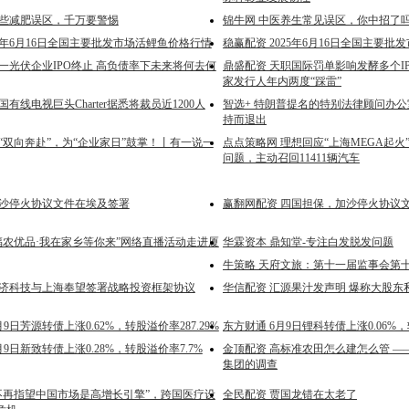
这些减肥误区，千万要警惕
锦牛网 中医养生常见误区，你中招了
025年6月16日全国主要批发市场活鲤鱼价格行情
稳赢配资 2025年6月16日全国主要
一光伏企业IPO终止 高负债率下未来将何去何
鼎盛配资 天职国际罚单影响发酵多个I
家发行人年内两度“踩雷”
国有线电视巨头Charter据悉将裁员近1200人
智选+ 特朗普提名的特别法律顾问办
持而退出
“双向奔赴”，为“企业家日”鼓掌！丨有一说一
点点策略网 理想回应“上海MEGA起火
问题，主动召回11411辆汽车
加沙停火协议文件在埃及签署
赢翻网配资 四国担保，加沙停火协议
“福农优品·我在家乡等你来”网络直播活动走进厦
华霖资本 鼎知堂-专注白发脱发问题
牛策略 天府文旅：第十一届监事会第
并济科技与上海奉望签署战略投资框架协议
华信配资 汇源果汁发声明 爆称大股东
9日芳源转债上涨0.62%，转股溢价率287.29%
东方财通 6月9日锂科转债上涨0.06%，转
月9日新致转债上涨0.28%，转股溢价率7.7%
金顶配资 高标准农田怎么建怎么管 —
集团的调查
“不再指望中国市场是高增长引擎”，跨国医疗设
全民配资 贾国龙错在太老了